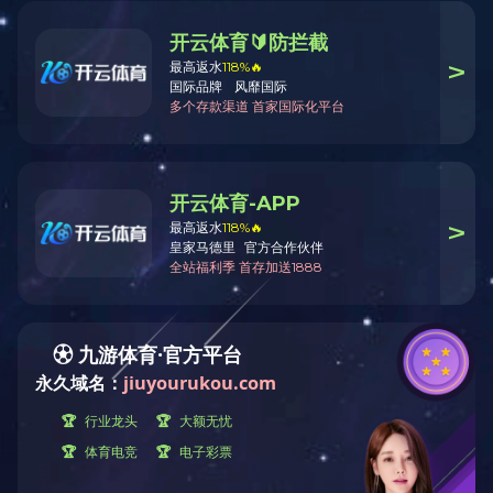
硬盘又
2021

支持理
米兰
站_米
疫情以
2021

5G、
变革和