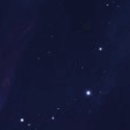
租赁和MA服务