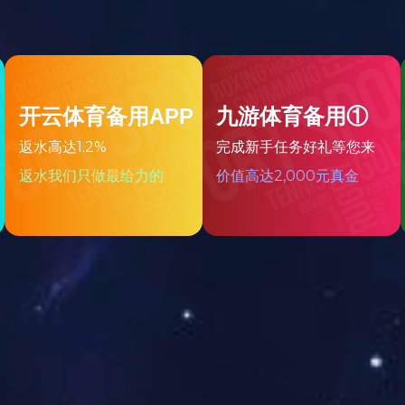
云计算与大数据
技术咨询与外包