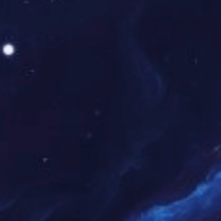
按行业查看
VIEW BY INDUSTRY
教育