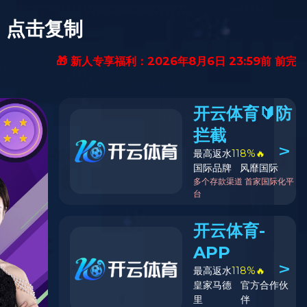
解决方案
新闻与党建
客户与伙伴