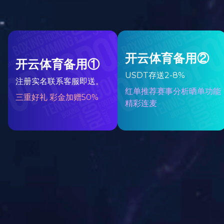
数据中心
应用系统