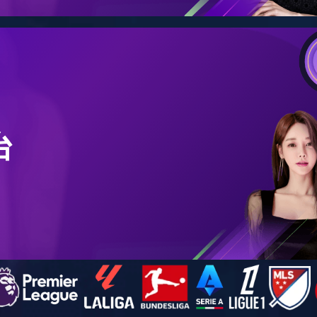
按业务查看
ENQUIRY BY BUSINESS