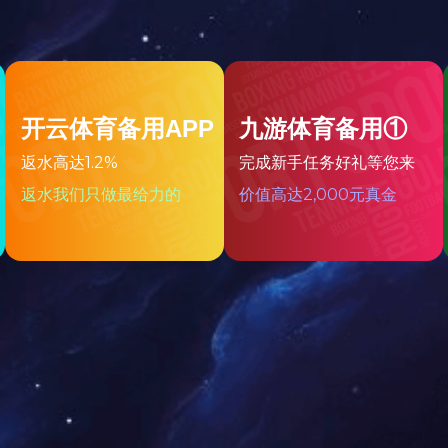
服务维保查询
ervice
aintenance
nquiry
线网站_米兰体
(中国)