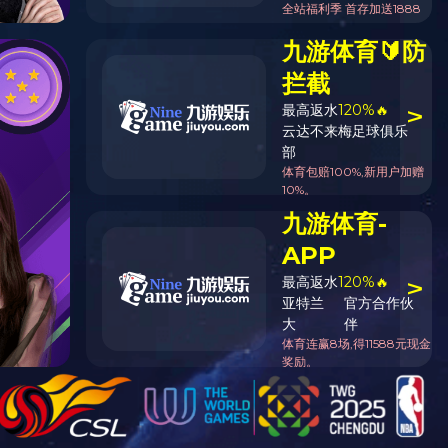
租赁和MA服务
工控安全产品
Industrial control
租赁和MA Service
safety products
级租赁服务
工业网络日志监测系统
级版MA服务
工业网络安全监测审计
工业主机防护系统
工业网络边界防火墙
兰体育在线网站_米兰体
米兰体育在线网站_米兰体
育(中国)
育(中国)