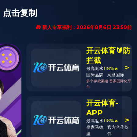
解决方案
新闻与党建
客户与伙伴