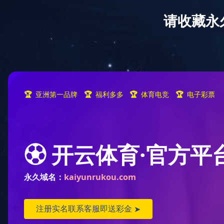
米兰体育在线网站_米兰体育(中国)

当前您所在的位置：
米兰体育在线网站_米兰体育(中