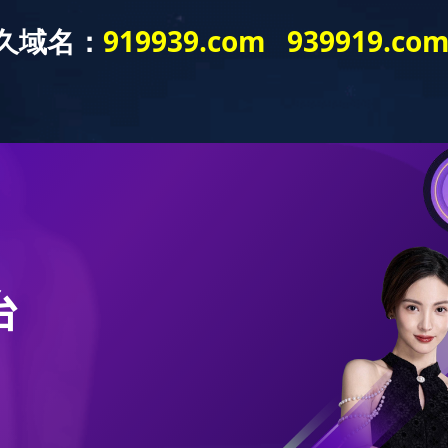
关于我们
米兰体育在线网站_米兰体育(中国)
国)
>
米兰体育在线网站_米兰体育(中国)
>
租赁和MA服务