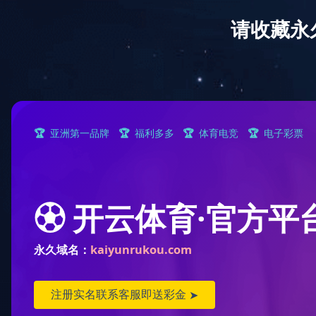
米兰体育在线网站_米兰体育(中国)

当前您所在的位置：
米兰体育在线网站_米兰体育(中