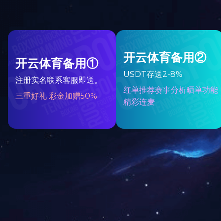
技术及服务
初级租赁服
为租赁项目提供
话响应时间＜
用现场解决问
升级版MA
东方森太能及
供必须的现场
问题进行升级
术人员将会详