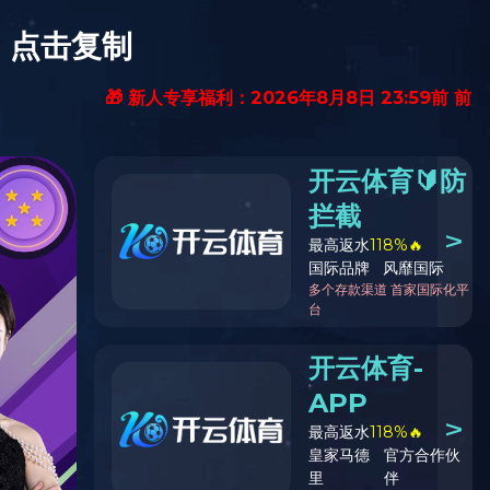
解决方案
新闻与党建
客户与伙伴