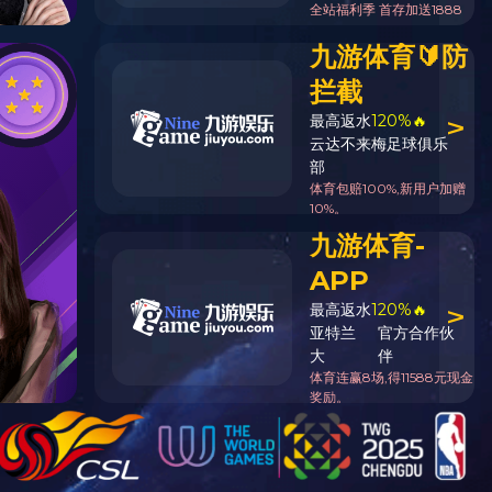
ICT及相关领域有“家”一样温
布局
服务热线