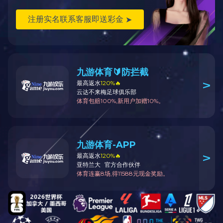
“九·一八事变”标志着世界反法西斯战争的开始，揭
今日山河已无恙，吾辈当自强，勿忘国耻，铭记历史