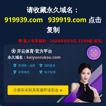
米兰体育在线网站_米兰体育(中国)

当前您所在的位置：
米兰体育在线网站_米兰体育(中