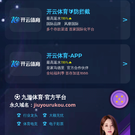
1931年9月18日夜，在日本关东军安排下，铁道
八事变不是偶然事件，日本对东三省的侵略计划蓄谋
命运”的重大意义。