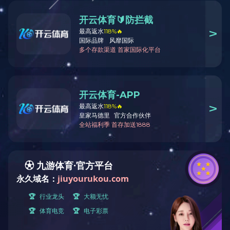
关于我们
米兰体育在线网站_米兰体育(中
公司简介
系统集成
企业文化
孵化器
软件产品
硬件产品