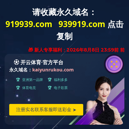
米兰体育在线网站_米兰体育(中国)

当前您所在的位置：
米兰体育在线网站_米兰体育(中